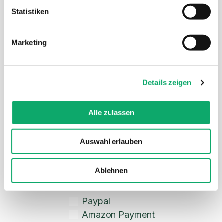
l
Statistiken
Fibu-Software
i
g
Marketing
u
n
Marktplätze
g
Details zeigen
s
Amazon
a
eBay
u
Kaufland
Alle zulassen
s
Teemu
w
Otto
Auswahl erlauben
a
Etsy
h
weitere
l
Ablehnen
Paymentanbieter
Paypal
Amazon Payment