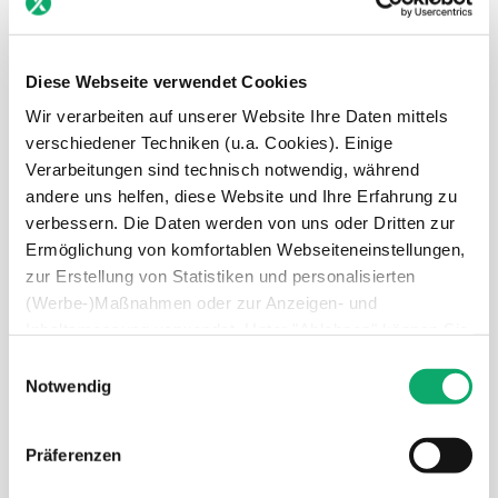
E-Mail
*
Diese Webseite verwendet Cookies
Wir verarbeiten auf unserer Website Ihre Daten mittels
verschiedener Techniken (u.a. Cookies). Einige
Verarbeitungen sind technisch notwendig, während
Telefonnummer
*
andere uns helfen, diese Website und Ihre Erfahrung zu
verbessern. Die Daten werden von uns oder Dritten zur
Ermöglichung von komfortablen Webseiteneinstellungen,
zur Erstellung von Statistiken und personalisierten
Rechnungssystem
*
(Werbe-)Maßnahmen oder zur Anzeigen- und
Inhaltsmessung verwendet. Unter "Ablehnen" können Sie
nur den Einsatz technisch notwendiger Techniken
E
zulassen. Unter “Auswahl erlauben” können Sie einzelne
Notwendig
i
Verwendungszwecke zulassen. Sie können Ihre Auswahl
n
Anzahl monatliche Transaktionen
*
jederzeit in den Einstellungen widerrufen oder anpassen.
w
Präferenzen
Weitere Informationen über die Verarbeitung Ihrer Daten
i
finden Sie in unserer Datenschutzerklärung.
l