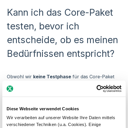
Kann ich das Core-Paket
testen, bevor ich
entscheide, ob es meinen
Bedürfnissen entspricht?
Obwohl wir
keine Testphase
für das Core-Paket
anbieten
, kannst du sicher sein, dass es alle
wesentlichen Funktionen enthält, die du für die
effiziente Verwaltung deiner Meldungen und
Compliance benötigst. 😊
Diese Webseite verwendet Cookies
Du hast
Zugang zum Kundenportal
, wo du
Wir verarbeiten auf unserer Website Ihre Daten mittels
problemlos deine Rechnungen und Einreichungen
verschiedener Techniken (u.a. Cookies). Einige
verwalten und automatische Erinnerungen erhalten