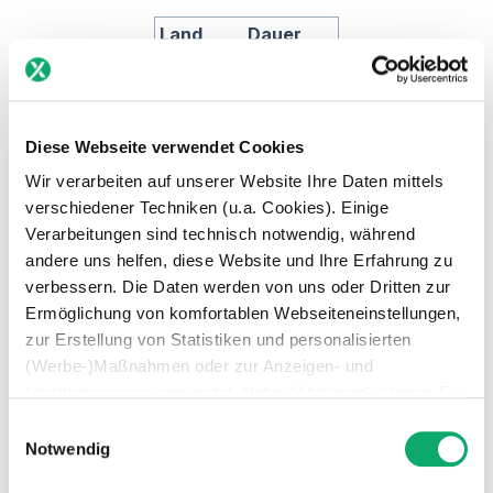
Land
Dauer
Deutschl
8-10
and
Wochen
Frankrei
3-4
Diese Webseite verwendet Cookies
ch
Wochen
Italien
6-8
Wir verarbeiten auf unserer Website Ihre Daten mittels
Wochen
verschiedener Techniken (u.a. Cookies). Einige
Verarbeitungen sind technisch notwendig, während
Spanien
6-8
andere uns helfen, diese Website und Ihre Erfahrung zu
Wochen
verbessern. Die Daten werden von uns oder Dritten zur
Polen
4-6
Ermöglichung von komfortablen Webseiteneinstellungen,
Wochen
zur Erstellung von Statistiken und personalisierten
Großbrit
6-8
(Werbe-)Maßnahmen oder zur Anzeigen- und
annien
Wochen
Inhaltsmessung verwendet. Unter "Ablehnen" können Sie
nur den Einsatz technisch notwendiger Techniken
E
Bitte beachte, dass dies nur Schätzungen sind und
zulassen. Unter “Auswahl erlauben” können Sie einzelne
Notwendig
i
die tatsächliche Zeit abweichen kann. In vielen
Verwendungszwecke zulassen. Sie können Ihre Auswahl
Ländern kann es aufgrund von
n