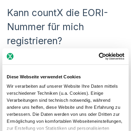
Kann countX die EORI-
Nummer für mich
registrieren?
Ja, wir bieten diesen Service an. Bitte kontaktiere
Deinen Customer Success Manager für weitere
Informationen.
Diese Webseite verwendet Cookies
Wir verarbeiten auf unserer Website Ihre Daten mittels
verschiedener Techniken (u.a. Cookies). Einige
TIPP:
Ein Unternehmen kann nur eine
Verarbeitungen sind technisch notwendig, während
EORI-Nummer für alle EU-Länder haben.
andere uns helfen, diese Website und Ihre Erfahrung zu
Laut Artikel 7, Absatz 2 der
verbessern. Die Daten werden von uns oder Dritten zur
Durchführungsverordnung (EU) 2015/2447
Ermöglichung von komfortablen Webseiteneinstellungen,
der Kommission vom 24.11.2015 darf nur
eine einzige EORI-Nummer pro
zur Erstellung von Statistiken und personalisierten