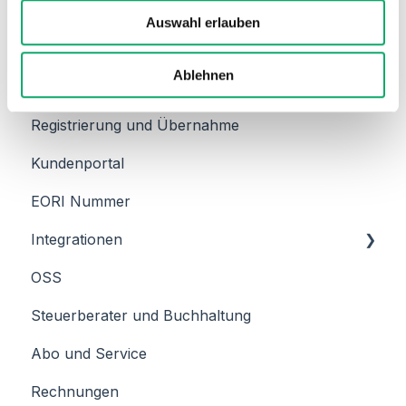
Wann beginnt die Abrechnung?
w
Auswahl erlauben
a
Daten
h
l
Ablehnen
Onboarding
Übermittlung von Eingangsrechnungen
Registrierung und Übernahme
Kundenportal
EORI Nummer
Integrationen
OSS
JERA
Steuerberater und Buchhaltung
Billbee
Abo und Service
Rechnungen